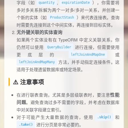
字段（如
,
），你需要将
quantity
expirationDate
多对多关系拆解为两个一对多/多对一关系，并创建一
个新的实体（如
）来代表连接表。查询
ProductStash
时需要先连接到这个中间实体，再连接到目标实体。
无外键关联的实体查询
如果两个实体没有在 TypeORM 中定义关联关系，你
仍然可以使用
进行连接，但需要使用
QueryBuilder
更底层的
或
leftJoinAndMapOne
方法，并手动指定连接条件。这
leftJoinAndMapMany
适用于处理遗留数据库或特定场景。
⚠️ 注意事项
性能
在进行联表查询，尤其是多层级联表时，要注意
问题
。避免查询过多不需要的字段，并考虑在数据库
中对关联字段建立索引。
对于可能产生大量数据的查询，使用
和
.skip()
进行分页是非常必要的。
.take()