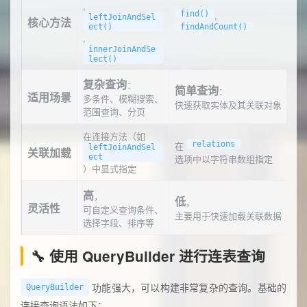
,
find()
,
leftJoinAndSel
核心方法
ect()
findAndCount()
,
innerJoinAndSe
lect()
复杂查询
：
简单查询
：
适用场景
多条件、模糊搜索、
快速获取实体及其关联对象
范围查询、分页
在连接方法（如
在
relations
leftJoinAndSel
关联加载
ect
选项中以字符串数组指定
）中显式指定
高
，
低
，
灵活性
可自定义查询条件、
主要用于快速加载关联数据
选择字段、排序等
🔧 使用 QueryBuilder 进行连表查询
功能强大，可以构建非常复杂的查询。基础的
QueryBuilder
连接查询语法如下：