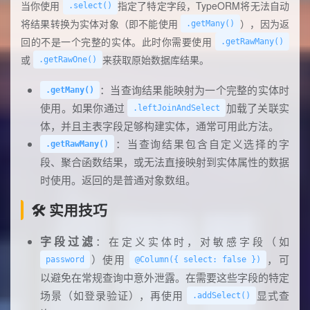
当你使用
指定了特定字段，TypeORM将无法自动
.select()
将结果转换为实体对象（即不能使用
），因为返
.getMany()
回的不是一个完整的实体。此时你需要使用
.getRawMany()
或
来获取原始数据库结果。
.getRawOne()
：当查询结果能映射为一个完整的实体时
.getMany()
使用。如果你通过
加载了关联实
.leftJoinAndSelect
体，并且主表字段足够构建实体，通常可用此方法。
：当查询结果包含自定义选择的字
.getRawMany()
段、聚合函数结果，或无法直接映射到实体属性的数据
时使用。返回的是普通对象数组。
🛠️ 实用技巧
字段过滤
：在定义实体时，对敏感字段（如
）使用
，可
password
@Column({ select: false })
以避免在常规查询中意外泄露。在需要这些字段的特定
场景（如登录验证），再使用
显式查
.addSelect()