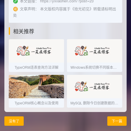
本文链接：
https://yixiaohen.com/?post=23
文章声明：
本文版权内容属于《拾光初见》转载请标明出
处
相关推荐
TypeORM连表查询方法详解
Windows系统切换不同版本的jdk版本
TypeORM核心概念以及使用
MySQL 删除今日创建数据的SQL语句
没有了
下一篇