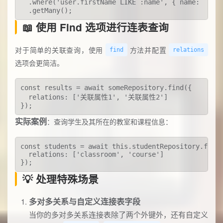
  .where('user.firstName LIKE :name', { name:
  .getMany();
📖 使用 Find 选项进行连表查询
对于简单的关联查询，使用
方法并配置
find
relations
选项会更简洁。
const results = await someRepository.find({

  relations: ['关联属性1', '关联属性2']

});
实际案例
：查询学生及其所在的教室和课程信息：
const students = await this.studentRepository.find(
  relations: ['classroom', 'course']

});
💡 处理特殊场景
多对多关系与自定义连接表字段
当你的多对多关系连接表除了两个外键外，还有自定义