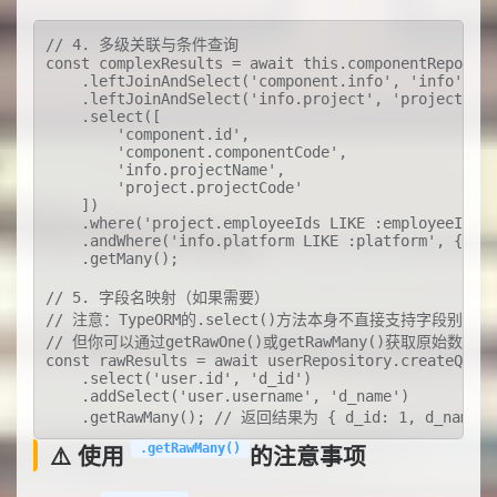
// 4. 多级关联与条件查询

const complexResults = await this.componentRepo.cre
    .leftJoinAndSelect('component.info', 'info')

    .leftJoinAndSelect('info.project', 'project')

    .select([

        'component.id',

        'component.componentCode',

        'info.projectName',

        'project.projectCode'

    ])

    .where('project.employeeIds LIKE :employeeId', 
    .andWhere('info.platform LIKE :platform', { pla
    .getMany();

// 5. 字段名映射（如果需要）

// 注意：TypeORM的.select()方法本身不直接支持字段别
// 但你可以通过getRawOne()或getRawMany()获取原
const rawResults = await userRepository.createQuery
    .select('user.id', 'd_id')

    .addSelect('user.username', 'd_name')

    .getRawMany(); // 返回结果为 { d_id: 1, d_name: 
⚠️ 使用
的注意事项
.getRawMany()