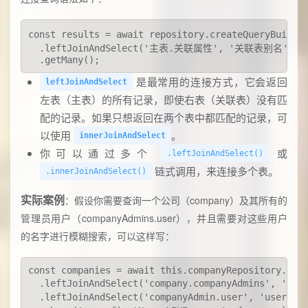
const results = await repository.createQueryBuild
  .leftJoinAndSelect('主表.关联属性', '关联表别名')

  .getMany();
是最常用的连接方式，它会返回
leftJoinAndSelect
左表（主表）的所有记录，即使右表（关联表）没有匹
配的记录。如果只想返回在两个表中都匹配的记录，可
以使用
。
innerJoinAndSelect
你可以通过多个
或
.leftJoinAndSelect()
链式调用，来连接多个表。
.innerJoinAndSelect()
实际案例
：假设你需要查询一个公司（company）及其所有的
管理员用户（companyAdmins.user），并且需要对这些用户
的名字进行模糊搜索，可以这样写：
const companies = await this.companyRepository.crea
  .leftJoinAndSelect('company.companyAdmins', '
  .leftJoinAndSelect('companyAdmin.user', 'u