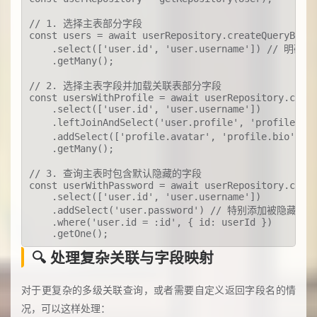
// 1. 选择主表部分字段

const users = await userRepository.createQueryBuild
    .select(['user.id', 'user.username']) // 明
    .getMany();

// 2. 选择主表字段并加载关联表部分字段

const usersWithProfile = await userRepository.creat
    .select(['user.id', 'user.username'])

    .leftJoinAndSelect('user.profile', 'profile')
    .addSelect(['profile.avatar', 'profile.bi
    .getMany();

// 3. 查询主表时包含默认隐藏的字段

const userWithPassword = await userRepository.creat
    .select(['user.id', 'user.username'])

    .addSelect('user.password') // 特别添加被隐藏的pa
    .where('user.id = :id', { id: userId })

    .getOne();
🔍 处理复杂关联与字段映射
对于更复杂的多级关联查询，或者需要自定义返回字段名的情
况，可以这样处理：