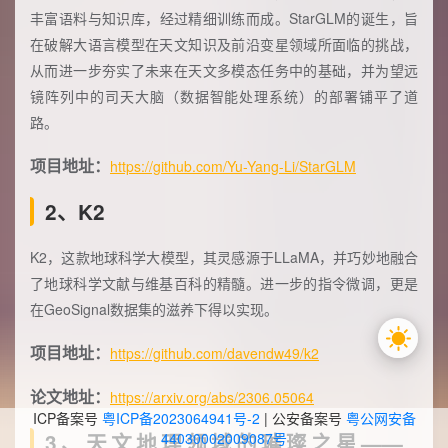
丰富语料与知识库，经过精细训练而成。StarGLM的诞生，旨
在破解大语言模型在天文知识及前沿变星领域所面临的挑战，
从而进一步夯实了未来在天文多模态任务中的基础，并为望远
镜阵列中的司天大脑（数据智能处理系统）的部署铺平了道
路。
项目地址：
https://github.com/Yu-Yang-Li/StarGLM
2、K2
K2，这款地球科学大模型，其灵感源于LLaMA，并巧妙地融合
了地球科学文献与维基百科的精髓。进一步的指令微调，更是
在GeoSignal数据集的滋养下得以实现。
项目地址：
https://github.com/davendw49/k2
论文地址：
https://arxiv.org/abs/2306.05064
ICP备案号
粤ICP备2023064941号-2
| 公安备案号
粤公网安备
3、天文地理领域的璀璨之星——
44030002009087号